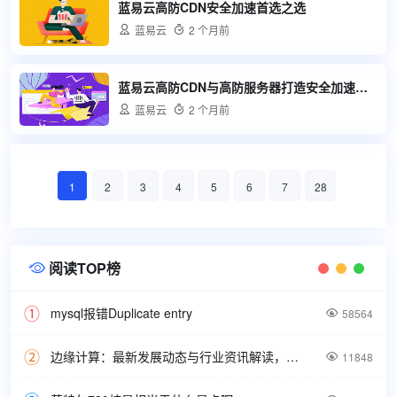
蓝易云高防CDN安全加速首选之选

蓝易云

2 个月前
蓝易云高防CDN与高防服务器打造安全加速新标杆

蓝易云

2 个月前
1
2
3
4
5
6
7
28
阅读TOP榜

mysql报错Duplicate entry

58564
边缘计算：最新发展动态与行业资讯解读，洞悉技术前沿引领未来。

11848