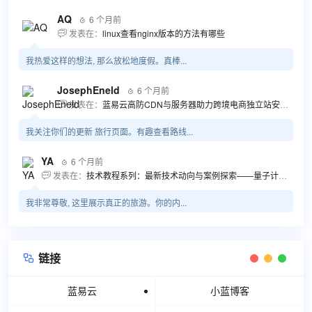
AQ
6 个月前

发表在：
linux查看nginx版本的方法有哪些

我热爱这样的想法, 那么放松地度假。真棒...
JosephEneld
6 个月前

发表在：
蓝易云高防CDN与服务器助力跨境电商独立站安全高效发展

我关注你们的更新 旅行页面。有趣查看路线...
YA
6 个月前

发表在：
技术教程系列：最新技术动向与案例探索——量子计算商业应用揭秘 该教程将深入探索最新技术动态，重点关注量子计算技术在商业领域的应用，结合具体案例阐述其背景、起因、经过和结果。同时，强调技术文档和运维文档的重要性，揭示它们在新技术发展和行业标准...

我非常尊敬, 这里展示真正的旅游。你的内...
链接

蓝易云
小蓝博客