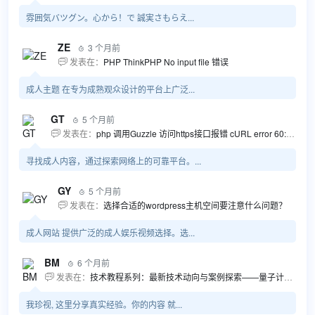
雰囲気バツグン。心から！で 誠実さもらえ...
ZE
3 个月前

发表在：
PHP ThinkPHP No input file 错误

成人主题 在专为成熟观众设计的平台上广泛...
GT
5 个月前

发表在：
php 调用Guzzle 访问https接口报错 cURL error 60: SSL certificate problem...

寻找成人内容，通过探索网络上的可靠平台。...
GY
5 个月前

发表在：
选择合适的wordpress主机空间要注意什么问题？

成人网站 提供广泛的成人娱乐视频选择。选...
BM
6 个月前

发表在：
技术教程系列：最新技术动向与案例探索——量子计算商业应用揭秘 该教程将深入探索最新技术动态，重点关注量子计算技术在商业领域的应用，结合具体案例阐述其背景、起因、经过和结果。同时，强调技术文档和运维文档的重要性，揭示它们在新技术发展和行业标准...

我珍视, 这里分享真实经验。你的内容 就...