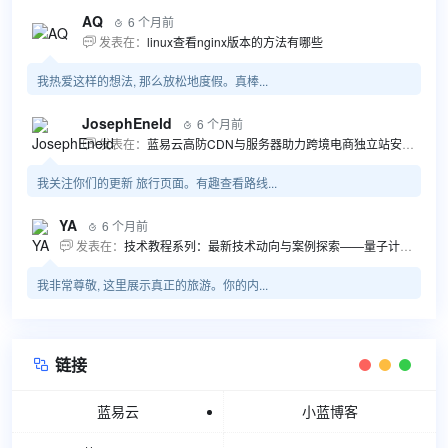
AQ
6 个月前

发表在：
linux查看nginx版本的方法有哪些

我热爱这样的想法, 那么放松地度假。真棒...
JosephEneld
6 个月前

发表在：
蓝易云高防CDN与服务器助力跨境电商独立站安全高效发展

我关注你们的更新 旅行页面。有趣查看路线...
YA
6 个月前

发表在：
技术教程系列：最新技术动向与案例探索——量子计算商业应用揭秘 该教程将深入探索最新技术动态，重点关注量子计算技术在商业领域的应用，结合具体案例阐述其背景、起因、经过和结果。同时，强调技术文档和运维文档的重要性，揭示它们在新技术发展和行业标准...

我非常尊敬, 这里展示真正的旅游。你的内...
链接

蓝易云
小蓝博客