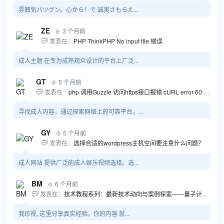
雰囲気バツグン。心から！で 誠実さもらえ...
ZE
3 个月前

发表在：
PHP ThinkPHP No input file 错误

成人主题 在专为成熟观众设计的平台上广泛...
GT
5 个月前

发表在：
php 调用Guzzle 访问https接口报错 cURL error 60: SSL certificate problem...

寻找成人内容，通过探索网络上的可靠平台。...
GY
5 个月前

发表在：
选择合适的wordpress主机空间要注意什么问题？

成人网站 提供广泛的成人娱乐视频选择。选...
BM
6 个月前

发表在：
技术教程系列：最新技术动向与案例探索——量子计算商业应用揭秘 该教程将深入探索最新技术动态，重点关注量子计算技术在商业领域的应用，结合具体案例阐述其背景、起因、经过和结果。同时，强调技术文档和运维文档的重要性，揭示它们在新技术发展和行业标准...

我珍视, 这里分享真实经验。你的内容 就...