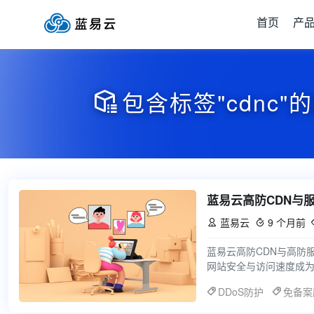
首页
产
包含标签"cdnc"

蓝易云高防CDN与
蓝易云
9 个月前


蓝易云高防CDN与高防
网站安全与访问速度成
器性能和稳定性要求极
DDoS防护
免备案