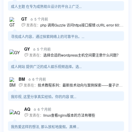
成人主题 在专为成熟观众设计的平台上广泛...
GT
5 个月前

发表在：
php 调用Guzzle 访问https接口报错 cURL error 60: SSL certificate problem...

寻找成人内容，通过探索网络上的可靠平台。...
GY
5 个月前

发表在：
选择合适的wordpress主机空间要注意什么问题？

成人网站 提供广泛的成人娱乐视频选择。选...
BM
6 个月前

发表在：
技术教程系列：最新技术动向与案例探索——量子计算商业应用揭秘 该教程将深入探索最新技术动态，重点关注量子计算技术在商业领域的应用，结合具体案例阐述其背景、起因、经过和结果。同时，强调技术文档和运维文档的重要性，揭示它们在新技术发展和行业标准...

我珍视, 这里分享真实经验。你的内容 就...
AQ
6 个月前

发表在：
linux查看nginx版本的方法有哪些

我热爱这样的想法, 那么放松地度假。真棒...