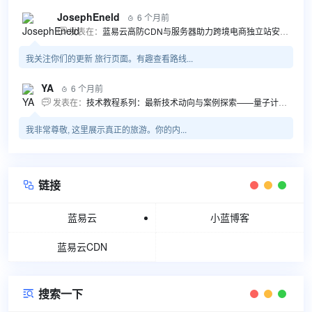
JosephEneld
6 个月前

发表在：
蓝易云高防CDN与服务器助力跨境电商独立站安全高效发展

我关注你们的更新 旅行页面。有趣查看路线...
YA
6 个月前

发表在：
技术教程系列：最新技术动向与案例探索——量子计算商业应用揭秘 该教程将深入探索最新技术动态，重点关注量子计算技术在商业领域的应用，结合具体案例阐述其背景、起因、经过和结果。同时，强调技术文档和运维文档的重要性，揭示它们在新技术发展和行业标准...

我非常尊敬, 这里展示真正的旅游。你的内...
链接

蓝易云
小蓝博客
蓝易云CDN
搜索一下
