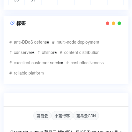
标签

anti-DDoS defense
multi-node deployment
cdnservers
offshore
content distribution
excellent customer service
cost effectiveness
reliable platform
蓝易云
小蓝博客
蓝易云CDN