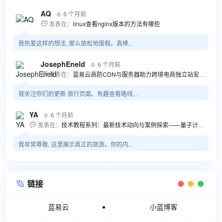
AQ
6 个月前

发表在：
linux查看nginx版本的方法有哪些

我热爱这样的想法, 那么放松地度假。真棒...
JosephEneld
6 个月前

发表在：
蓝易云高防CDN与服务器助力跨境电商独立站安全高效发展

我关注你们的更新 旅行页面。有趣查看路线...
YA
6 个月前

发表在：
技术教程系列：最新技术动向与案例探索——量子计算商业应用揭秘 该教程将深入探索最新技术动态，重点关注量子计算技术在商业领域的应用，结合具体案例阐述其背景、起因、经过和结果。同时，强调技术文档和运维文档的重要性，揭示它们在新技术发展和行业标准...

我非常尊敬, 这里展示真正的旅游。你的内...
链接

蓝易云
小蓝博客