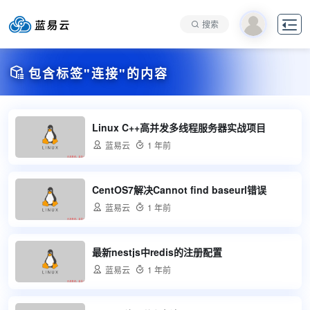

搜索

包含标签"连接"的内容
Linux C++高并发多线程服务器实战项目

蓝易云

1 年前
CentOS7解决Cannot find baseurl错误

蓝易云

1 年前
最新nestjs中redis的注册配置

蓝易云

1 年前