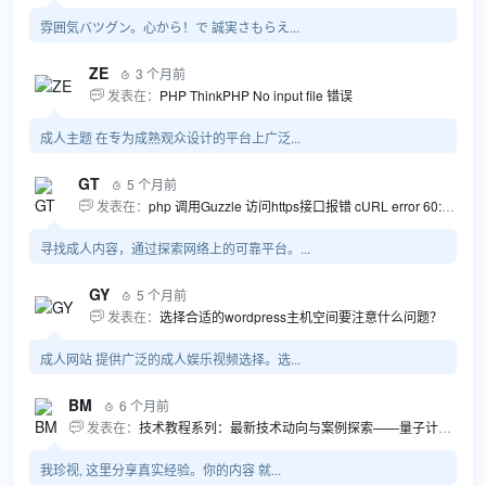
雰囲気バツグン。心から！で 誠実さもらえ...
ZE
3 个月前

发表在：
PHP ThinkPHP No input file 错误

成人主题 在专为成熟观众设计的平台上广泛...
GT
5 个月前

发表在：
php 调用Guzzle 访问https接口报错 cURL error 60: SSL certificate problem...

寻找成人内容，通过探索网络上的可靠平台。...
GY
5 个月前

发表在：
选择合适的wordpress主机空间要注意什么问题？

成人网站 提供广泛的成人娱乐视频选择。选...
BM
6 个月前

发表在：
技术教程系列：最新技术动向与案例探索——量子计算商业应用揭秘 该教程将深入探索最新技术动态，重点关注量子计算技术在商业领域的应用，结合具体案例阐述其背景、起因、经过和结果。同时，强调技术文档和运维文档的重要性，揭示它们在新技术发展和行业标准...

我珍视, 这里分享真实经验。你的内容 就...