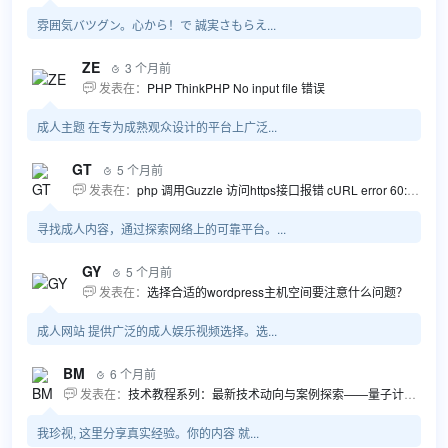
雰囲気バツグン。心から！で 誠実さもらえ...
ZE
3 个月前

发表在：
PHP ThinkPHP No input file 错误

成人主题 在专为成熟观众设计的平台上广泛...
GT
5 个月前

发表在：
php 调用Guzzle 访问https接口报错 cURL error 60: SSL certificate problem...

寻找成人内容，通过探索网络上的可靠平台。...
GY
5 个月前

发表在：
选择合适的wordpress主机空间要注意什么问题？

成人网站 提供广泛的成人娱乐视频选择。选...
BM
6 个月前

发表在：
技术教程系列：最新技术动向与案例探索——量子计算商业应用揭秘 该教程将深入探索最新技术动态，重点关注量子计算技术在商业领域的应用，结合具体案例阐述其背景、起因、经过和结果。同时，强调技术文档和运维文档的重要性，揭示它们在新技术发展和行业标准...

我珍视, 这里分享真实经验。你的内容 就...