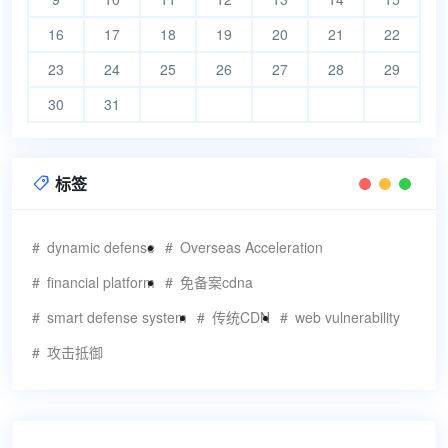
16
17
18
19
20
21
22
23
24
25
26
27
28
29
30
31
标签

dynamic defense
Overseas Acceleration
financial platform
免备案cdna
smart defense system
传统CDN
web vulnerability
攻击抵御