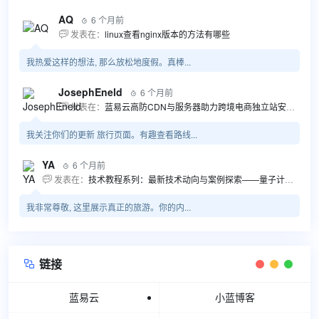
AQ
6 个月前

发表在：
linux查看nginx版本的方法有哪些

我热爱这样的想法, 那么放松地度假。真棒...
JosephEneld
6 个月前

发表在：
蓝易云高防CDN与服务器助力跨境电商独立站安全高效发展

我关注你们的更新 旅行页面。有趣查看路线...
YA
6 个月前

发表在：
技术教程系列：最新技术动向与案例探索——量子计算商业应用揭秘 该教程将深入探索最新技术动态，重点关注量子计算技术在商业领域的应用，结合具体案例阐述其背景、起因、经过和结果。同时，强调技术文档和运维文档的重要性，揭示它们在新技术发展和行业标准...

我非常尊敬, 这里展示真正的旅游。你的内...
链接

蓝易云
小蓝博客