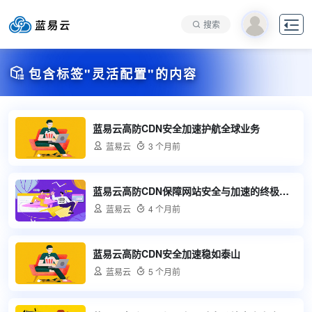

搜索

包含标签"灵活配置"的内容
蓝易云高防CDN安全加速护航全球业务

蓝易云

3 个月前
蓝易云高防CDN保障网站安全与加速的终极选择

蓝易云

4 个月前
蓝易云高防CDN安全加速稳如泰山

蓝易云

5 个月前