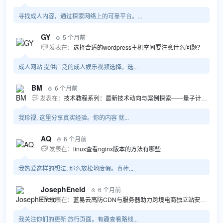
寻找成人内容，通过探索网络上的可靠平台。...
GY
5 个月前

发表在：
选择合适的wordpress主机空间要注意什么问题？

成人网站 提供广泛的成人娱乐视频选择。选...
BM
6 个月前

发表在：
技术教程系列：最新技术动向与案例探索——量子计算商业应用揭秘 该教程将深入探索最新技术动态，重点关注量子计算技术在商业领域的应用，结合具体案例阐述其背景、起因、经过和结果。同时，强调技术文档和运维文档的重要性，揭示它们在新技术发展和行业标准...

我珍视, 这里分享真实经验。你的内容 就...
AQ
6 个月前

发表在：
linux查看nginx版本的方法有哪些

我热爱这样的想法, 那么放松地度假。真棒...
JosephEneld
6 个月前

发表在：
蓝易云高防CDN与服务器助力跨境电商独立站安全高效发展

我关注你们的更新 旅行页面。有趣查看路线...