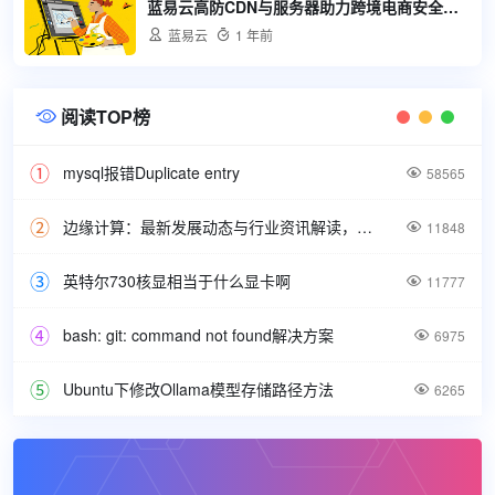
蓝易云高防CDN与服务器助力跨境电商安全加速

蓝易云

1 年前
阅读TOP榜

mysql报错Duplicate entry

58565
边缘计算：最新发展动态与行业资讯解读，洞悉技术前沿引领未来。

11848
英特尔730核显相当于什么显卡啊

11777
bash: git: command not found解决方案

6975
Ubuntu下修改Ollama模型存储路径方法

6265