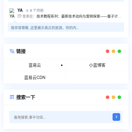
YA
6 个月前

发表在：
技术教程系列：最新技术动向与案例探索——量子计算商业应用揭秘 该教程将深入探索最新技术动态，重点关注量子计算技术在商业领域的应用，结合具体案例阐述其背景、起因、经过和结果。同时，强调技术文档和运维文档的重要性，揭示它们在新技术发展和行业标准...

我非常尊敬, 这里展示真正的旅游。你的内...
链接

蓝易云
小蓝博客
蓝易云CDN
搜索一下
