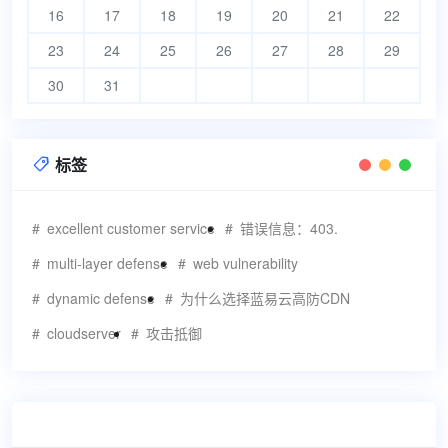
16
17
18
19
20
21
22
23
24
25
26
27
28
29
30
31
标签

excellent customer service
错误信息：403.
multi-layer defense
web vulnerability
dynamic defense
为什么选择蓝易云高防CDN
cloudserver
攻击抵御