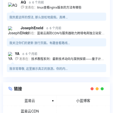
AQ
6 个月前

发表在：
linux查看nginx版本的方法有哪些

我热爱这样的想法, 那么放松地度假。真棒...
JosephEneld
6 个月前

发表在：
蓝易云高防CDN与服务器助力跨境电商独立站安全高效发展

我关注你们的更新 旅行页面。有趣查看路线...
YA
6 个月前

发表在：
技术教程系列：最新技术动向与案例探索——量子计算商业应用揭秘 该教程将深入探索最新技术动态，重点关注量子计算技术在商业领域的应用，结合具体案例阐述其背景、起因、经过和结果。同时，强调技术文档和运维文档的重要性，揭示它们在新技术发展和行业标准...

我非常尊敬, 这里展示真正的旅游。你的内...
链接

蓝易云
小蓝博客
蓝易云CDN