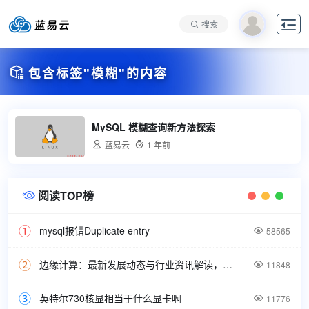

搜索

包含标签"模糊"的内容
MySQL 模糊查询新方法探索

蓝易云

1 年前
阅读TOP榜

mysql报错Duplicate entry

58565
边缘计算：最新发展动态与行业资讯解读，洞悉技术前沿引领未来。

11848
英特尔730核显相当于什么显卡啊

11776