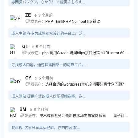
雰囲気バツグン。心から！で 誠実さもらえ...
ZE
3 个月前

发表在：
PHP ThinkPHP No input file 错误

成人主题 在专为成熟观众设计的平台上广泛...
GT
5 个月前

发表在：
php 调用Guzzle 访问https接口报错 cURL error 60: SSL certificate problem...

寻找成人内容，通过探索网络上的可靠平台。...
GY
5 个月前

发表在：
选择合适的wordpress主机空间要注意什么问题？

成人网站 提供广泛的成人娱乐视频选择。选...
BM
6 个月前

发表在：
技术教程系列：最新技术动向与案例探索——量子计算商业应用揭秘 该教程将深入探索最新技术动态，重点关注量子计算技术在商业领域的应用，结合具体案例阐述其背景、起因、经过和结果。同时，强调技术文档和运维文档的重要性，揭示它们在新技术发展和行业标准...

我珍视, 这里分享真实经验。你的内容 就...