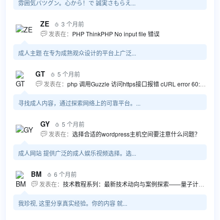
雰囲気バツグン。心から！で 誠実さもらえ...
ZE
3 个月前

发表在：
PHP ThinkPHP No input file 错误

成人主题 在专为成熟观众设计的平台上广泛...
GT
5 个月前

发表在：
php 调用Guzzle 访问https接口报错 cURL error 60: SSL certificate problem...

寻找成人内容，通过探索网络上的可靠平台。...
GY
5 个月前

发表在：
选择合适的wordpress主机空间要注意什么问题？

成人网站 提供广泛的成人娱乐视频选择。选...
BM
6 个月前

发表在：
技术教程系列：最新技术动向与案例探索——量子计算商业应用揭秘 该教程将深入探索最新技术动态，重点关注量子计算技术在商业领域的应用，结合具体案例阐述其背景、起因、经过和结果。同时，强调技术文档和运维文档的重要性，揭示它们在新技术发展和行业标准...

我珍视, 这里分享真实经验。你的内容 就...