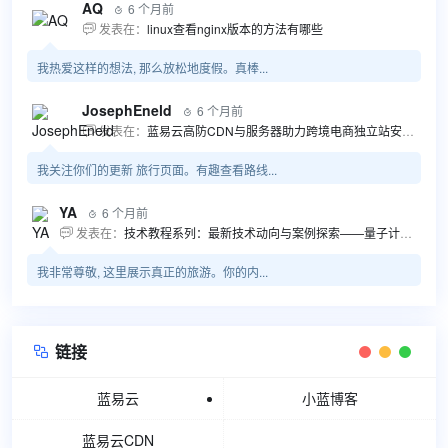
AQ
6 个月前

发表在：
linux查看nginx版本的方法有哪些

我热爱这样的想法, 那么放松地度假。真棒...
JosephEneld
6 个月前

发表在：
蓝易云高防CDN与服务器助力跨境电商独立站安全高效发展

我关注你们的更新 旅行页面。有趣查看路线...
YA
6 个月前

发表在：
技术教程系列：最新技术动向与案例探索——量子计算商业应用揭秘 该教程将深入探索最新技术动态，重点关注量子计算技术在商业领域的应用，结合具体案例阐述其背景、起因、经过和结果。同时，强调技术文档和运维文档的重要性，揭示它们在新技术发展和行业标准...

我非常尊敬, 这里展示真正的旅游。你的内...
链接

蓝易云
小蓝博客
蓝易云CDN