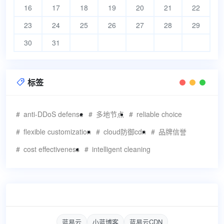
16
17
18
19
20
21
22
23
24
25
26
27
28
29
30
31
标签

anti-DDoS defense
多地节点
reliable choice
flexible customization
cloud防御cdn
品牌信誉
cost effectiveness
intelligent cleaning
蓝易云
小蓝博客
蓝易云CDN