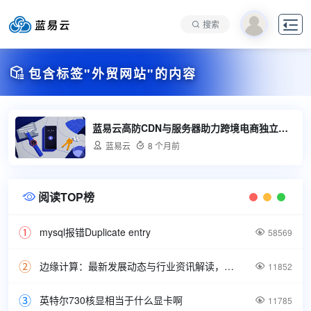

搜索

包含标签"外贸网站"的内容
蓝易云高防CDN与服务器助力跨境电商独立站安全稳定发展

蓝易云

8 个月前
阅读TOP榜

mysql报错Duplicate entry

58569
边缘计算：最新发展动态与行业资讯解读，洞悉技术前沿引领未来。

11852
英特尔730核显相当于什么显卡啊

11785