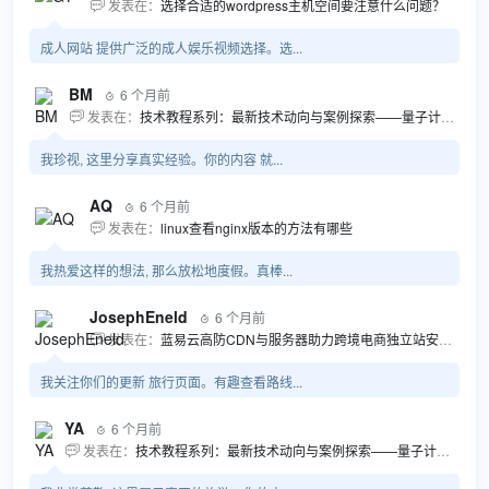
发表在：
选择合适的wordpress主机空间要注意什么问题？

成人网站 提供广泛的成人娱乐视频选择。选...
BM
6 个月前

发表在：
技术教程系列：最新技术动向与案例探索——量子计算商业应用揭秘 该教程将深入探索最新技术动态，重点关注量子计算技术在商业领域的应用，结合具体案例阐述其背景、起因、经过和结果。同时，强调技术文档和运维文档的重要性，揭示它们在新技术发展和行业标准...

我珍视, 这里分享真实经验。你的内容 就...
AQ
6 个月前

发表在：
linux查看nginx版本的方法有哪些

我热爱这样的想法, 那么放松地度假。真棒...
JosephEneld
6 个月前

发表在：
蓝易云高防CDN与服务器助力跨境电商独立站安全高效发展

我关注你们的更新 旅行页面。有趣查看路线...
YA
6 个月前

发表在：
技术教程系列：最新技术动向与案例探索——量子计算商业应用揭秘 该教程将深入探索最新技术动态，重点关注量子计算技术在商业领域的应用，结合具体案例阐述其背景、起因、经过和结果。同时，强调技术文档和运维文档的重要性，揭示它们在新技术发展和行业标准...
