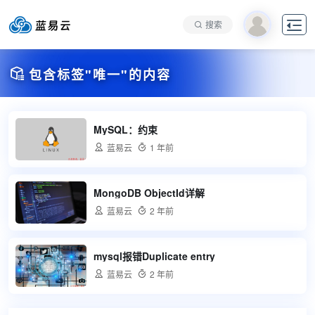

搜索

包含标签"唯一"的内容
MySQL：约束

蓝易云

1 年前
MongoDB ObjectId详解

蓝易云

2 年前
mysql报错Duplicate entry

蓝易云

2 年前