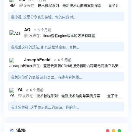

发表在：
技术教程系列：最新技术动向与案例探索——量子计算商业应用揭秘 该教程将深入探索最新技术动态，重点关注量子计算技术在商业领域的应用，结合具体案例阐述其背景、起因、经过和结果。同时，强调技术文档和运维文档的重要性，揭示它们在新技术发展和行业标准...

我珍视, 这里分享真实经验。你的内容 就...
AQ
6 个月前

发表在：
linux查看nginx版本的方法有哪些

我热爱这样的想法, 那么放松地度假。真棒...
JosephEneld
6 个月前

发表在：
蓝易云高防CDN与服务器助力跨境电商独立站安全高效发展

我关注你们的更新 旅行页面。有趣查看路线...
YA
6 个月前

发表在：
技术教程系列：最新技术动向与案例探索——量子计算商业应用揭秘 该教程将深入探索最新技术动态，重点关注量子计算技术在商业领域的应用，结合具体案例阐述其背景、起因、经过和结果。同时，强调技术文档和运维文档的重要性，揭示它们在新技术发展和行业标准...

我非常尊敬, 这里展示真正的旅游。你的内...
链接
