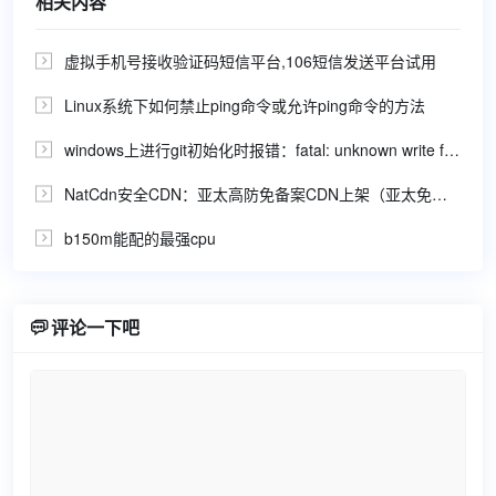
相关内容
虚拟手机号接收验证码短信平台,106短信发送平台试用

Linux系统下如何禁止ping命令或允许ping命令的方法

windows上进行git初始化时报错：fatal: unknown write failure on standard output

NatCdn安全CDN：亚太高防免备案CDN上架（亚太免费cdn）

b150m能配的最强cpu


评论一下吧