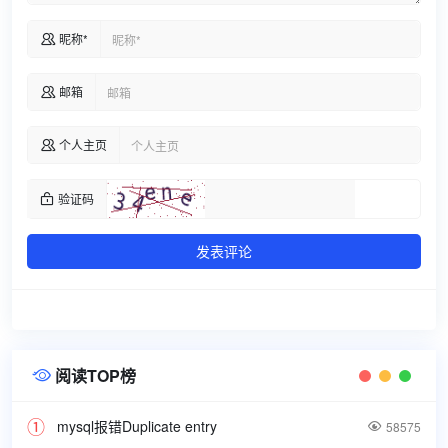
昵称*

邮箱

个人主页

验证码

发表评论
阅读TOP榜

mysql报错Duplicate entry

58575