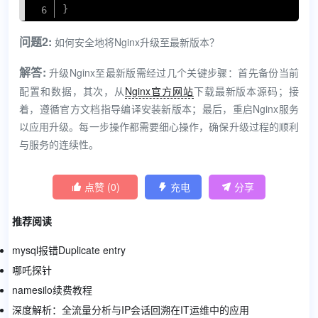
}
问题2:
如何安全地将Nginx升级至最新版本？
解答:
升级Nginx至最新版需经过几个关键步骤：首先备份当前
配置和数据，其次，从
Nginx官方网站
下载最新版本源码；接
着，遵循官方文档指导编译安装新版本；最后，重启Nginx服务
以应用升级。每一步操作都需要细心操作，确保升级过程的顺利
与服务的连续性。
点赞 (
0
)
充电
分享



推荐阅读
mysql报错Duplicate entry
哪吒探针
namesilo续费教程
深度解析：全流量分析与IP会话回溯在IT运维中的应用