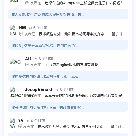
发表在：
选择合适的wordpress主机空间要注意什么问题？

成人网站 提供广泛的成人娱乐视频选择。选...
BM
6 个月前

发表在：
技术教程系列：最新技术动向与案例探索——量子计算商业应用揭秘 该教程将深入探索最新技术动态，重点关注量子计算技术在商业领域的应用，结合具体案例阐述其背景、起因、经过和结果。同时，强调技术文档和运维文档的重要性，揭示它们在新技术发展和行业标准...

我珍视, 这里分享真实经验。你的内容 就...
AQ
6 个月前

发表在：
linux查看nginx版本的方法有哪些

我热爱这样的想法, 那么放松地度假。真棒...
JosephEneld
6 个月前

发表在：
蓝易云高防CDN与服务器助力跨境电商独立站安全高效发展

我关注你们的更新 旅行页面。有趣查看路线...
YA
6 个月前

发表在：
技术教程系列：最新技术动向与案例探索——量子计算商业应用揭秘 该教程将深入探索最新技术动态，重点关注量子计算技术在商业领域的应用，结合具体案例阐述其背景、起因、经过和结果。同时，强调技术文档和运维文档的重要性，揭示它们在新技术发展和行业标准...
