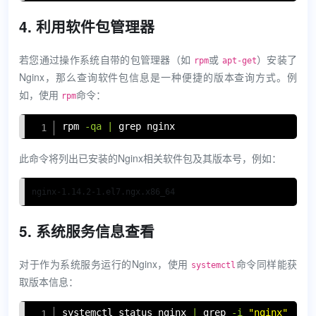
4. 利用软件包管理器
若您通过操作系统自带的包管理器（如
或
）安装了
rpm
apt-get
Nginx，那么查询软件包信息是一种便捷的版本查询方式。例
如，使用
命令：
rpm
Copy
rpm
-qa
|
grep
 nginx
此命令将列出已安装的Nginx相关软件包及其版本号，例如：
nginx-1.14.2-1.el7.ngx.x86_64
5. 系统服务信息查看
对于作为系统服务运行的Nginx，使用
命令同样能获
systemctl
取版本信息：
Copy
systemctl status nginx 
|
grep
-i
"nginx"