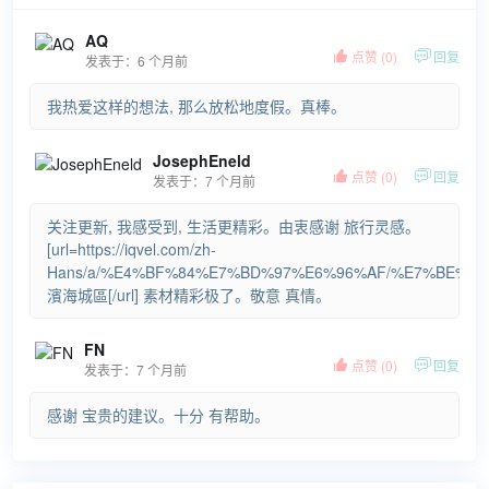
AQ

点赞 (
0
)

回复
发表于：6 个月前
我热爱这样的想法, 那么放松地度假。真棒。
JosephEneld

点赞 (
0
)

回复
发表于：7 个月前
关注更新, 我感受到, 生活更精彩。由衷感谢 旅行灵感。
[url=https://iqvel.com/zh-
Hans/a/%E4%BF%84%E7%BD%97%E6%96%AF/%E7%BE%8
濱海城區[/url] 素材精彩极了。敬意 真情。
FN

点赞 (
0
)

回复
发表于：7 个月前
感谢 宝贵的建议。十分 有帮助。