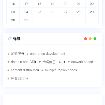
16
17
18
19
20
21
22
23
24
25
26
27
28
29
30
31
标签

加速服务
enterprise development
domain and CDN
错误信息：403.
network speed
content distribution
multiple region nodes
免备案cdna