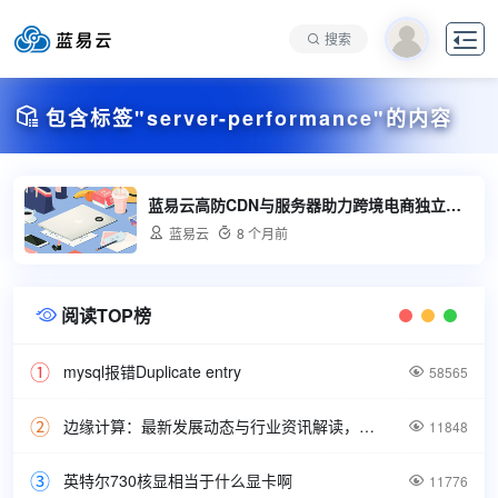

搜索

包含标签"server-performance"的内容
蓝易云高防CDN与服务器助力跨境电商独立站成功

蓝易云

8 个月前
阅读TOP榜

mysql报错Duplicate entry

58565
边缘计算：最新发展动态与行业资讯解读，洞悉技术前沿引领未来。

11848
英特尔730核显相当于什么显卡啊

11776