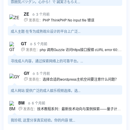
雰囲気バツグン。心から！で 誠実さもらえ...
ZE
3 个月前

发表在：
PHP ThinkPHP No input file 错误

成人主题 在专为成熟观众设计的平台上广泛...
GT
5 个月前

发表在：
php 调用Guzzle 访问https接口报错 cURL error 60: SSL certificate problem...

寻找成人内容，通过探索网络上的可靠平台。...
GY
5 个月前

发表在：
选择合适的wordpress主机空间要注意什么问题？

成人网站 提供广泛的成人娱乐视频选择。选...
BM
6 个月前

发表在：
技术教程系列：最新技术动向与案例探索——量子计算商业应用揭秘 该教程将深入探索最新技术动态，重点关注量子计算技术在商业领域的应用，结合具体案例阐述其背景、起因、经过和结果。同时，强调技术文档和运维文档的重要性，揭示它们在新技术发展和行业标准...

我珍视, 这里分享真实经验。你的内容 就...