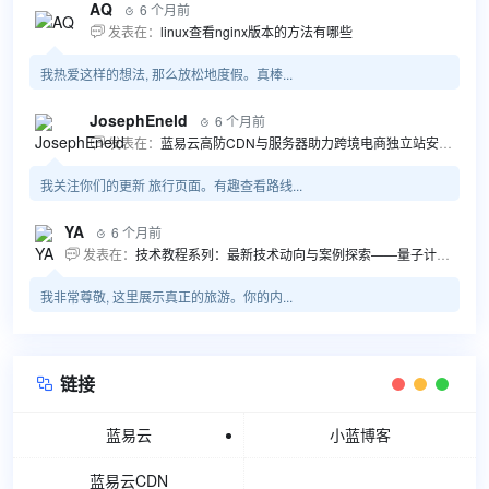
AQ
6 个月前

发表在：
linux查看nginx版本的方法有哪些

我热爱这样的想法, 那么放松地度假。真棒...
JosephEneld
6 个月前

发表在：
蓝易云高防CDN与服务器助力跨境电商独立站安全高效发展

我关注你们的更新 旅行页面。有趣查看路线...
YA
6 个月前

发表在：
技术教程系列：最新技术动向与案例探索——量子计算商业应用揭秘 该教程将深入探索最新技术动态，重点关注量子计算技术在商业领域的应用，结合具体案例阐述其背景、起因、经过和结果。同时，强调技术文档和运维文档的重要性，揭示它们在新技术发展和行业标准...

我非常尊敬, 这里展示真正的旅游。你的内...
链接

蓝易云
小蓝博客
蓝易云CDN