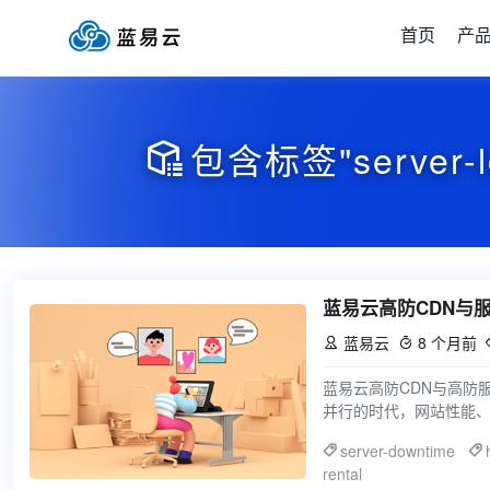
首页
产
包含标签"server-

蓝易云高防CDN与
蓝易云
8 个月前


蓝易云高防CDN与高防
并行的时代，网站性能
独立站和海外建站来说
server-downtime
rental