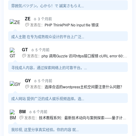
雰囲気バツグン。心から！で 誠実さもらえ...
ZE
3 个月前

发表在：
PHP ThinkPHP No input file 错误

成人主题 在专为成熟观众设计的平台上广泛...
GT
5 个月前

发表在：
php 调用Guzzle 访问https接口报错 cURL error 60: SSL certificate problem...

寻找成人内容，通过探索网络上的可靠平台。...
GY
5 个月前

发表在：
选择合适的wordpress主机空间要注意什么问题？

成人网站 提供广泛的成人娱乐视频选择。选...
BM
6 个月前

发表在：
技术教程系列：最新技术动向与案例探索——量子计算商业应用揭秘 该教程将深入探索最新技术动态，重点关注量子计算技术在商业领域的应用，结合具体案例阐述其背景、起因、经过和结果。同时，强调技术文档和运维文档的重要性，揭示它们在新技术发展和行业标准...

我珍视, 这里分享真实经验。你的内容 就...