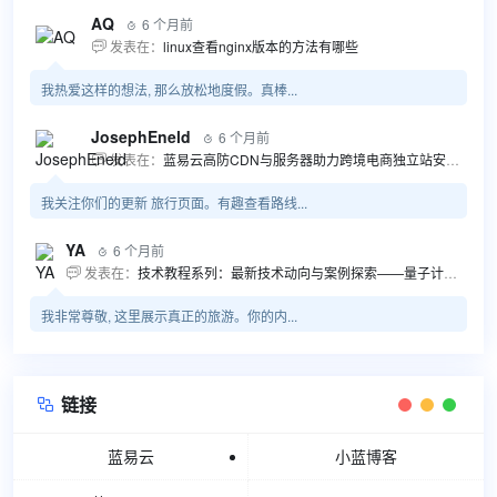
AQ
6 个月前

发表在：
linux查看nginx版本的方法有哪些

我热爱这样的想法, 那么放松地度假。真棒...
JosephEneld
6 个月前

发表在：
蓝易云高防CDN与服务器助力跨境电商独立站安全高效发展

我关注你们的更新 旅行页面。有趣查看路线...
YA
6 个月前

发表在：
技术教程系列：最新技术动向与案例探索——量子计算商业应用揭秘 该教程将深入探索最新技术动态，重点关注量子计算技术在商业领域的应用，结合具体案例阐述其背景、起因、经过和结果。同时，强调技术文档和运维文档的重要性，揭示它们在新技术发展和行业标准...

我非常尊敬, 这里展示真正的旅游。你的内...
链接

蓝易云
小蓝博客