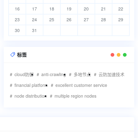
16
17
18
19
20
21
22
23
24
25
26
27
28
29
30
31
标签

cloud防御
anti-crawling
多地节点
云防加速技术
financial platform
excellent customer service
node distribution
multiple region nodes