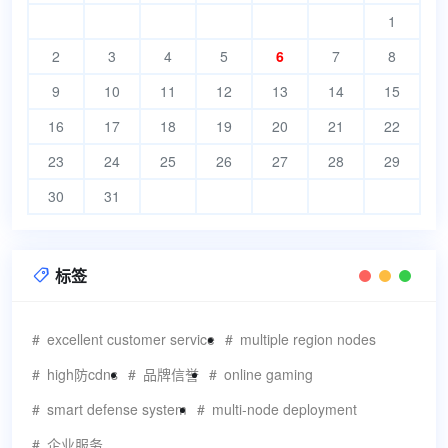
1
2
3
4
5
6
7
8
9
10
11
12
13
14
15
16
17
18
19
20
21
22
23
24
25
26
27
28
29
30
31
标签

excellent customer service
multiple region nodes
high防cdns
品牌信誉
online gaming
smart defense system
multi-node deployment
企业服务