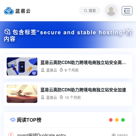

搜索

包含标签"secure and stable hosting"的
内容
蓝易云高防CDN助力跨境电商独立站安全高效发展

蓝易云

9 个月前
蓝易云高防CDN助力跨境电商独立站安全加速

蓝易云

10 个月前
阅读TOP榜

mysql报错Duplicate entry

58560