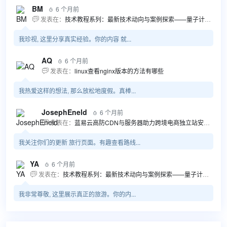
BM
6 个月前

发表在：
技术教程系列：最新技术动向与案例探索——量子计算商业应用揭秘 该教程将深入探索最新技术动态，重点关注量子计算技术在商业领域的应用，结合具体案例阐述其背景、起因、经过和结果。同时，强调技术文档和运维文档的重要性，揭示它们在新技术发展和行业标准...

我珍视, 这里分享真实经验。你的内容 就...
AQ
6 个月前

发表在：
linux查看nginx版本的方法有哪些

我热爱这样的想法, 那么放松地度假。真棒...
JosephEneld
6 个月前

发表在：
蓝易云高防CDN与服务器助力跨境电商独立站安全高效发展

我关注你们的更新 旅行页面。有趣查看路线...
YA
6 个月前

发表在：
技术教程系列：最新技术动向与案例探索——量子计算商业应用揭秘 该教程将深入探索最新技术动态，重点关注量子计算技术在商业领域的应用，结合具体案例阐述其背景、起因、经过和结果。同时，强调技术文档和运维文档的重要性，揭示它们在新技术发展和行业标准...

我非常尊敬, 这里展示真正的旅游。你的内...