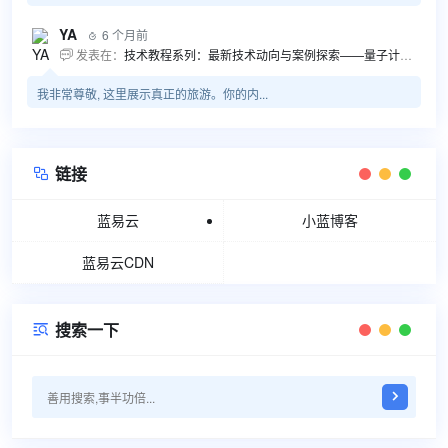
YA
6 个月前

发表在：
技术教程系列：最新技术动向与案例探索——量子计算商业应用揭秘 该教程将深入探索最新技术动态，重点关注量子计算技术在商业领域的应用，结合具体案例阐述其背景、起因、经过和结果。同时，强调技术文档和运维文档的重要性，揭示它们在新技术发展和行业标准...

我非常尊敬, 这里展示真正的旅游。你的内...
链接

蓝易云
小蓝博客
蓝易云CDN
搜索一下
