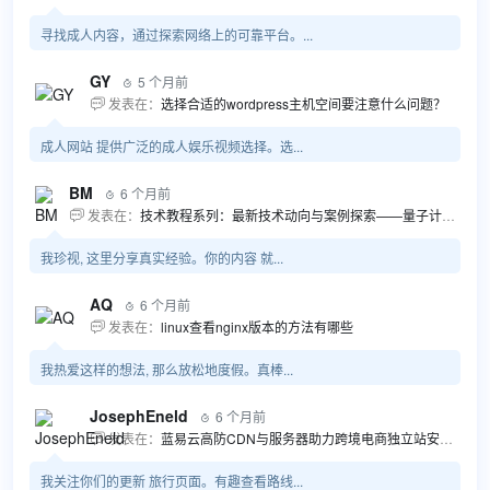
寻找成人内容，通过探索网络上的可靠平台。...
GY
5 个月前

发表在：
选择合适的wordpress主机空间要注意什么问题？

成人网站 提供广泛的成人娱乐视频选择。选...
BM
6 个月前

发表在：
技术教程系列：最新技术动向与案例探索——量子计算商业应用揭秘 该教程将深入探索最新技术动态，重点关注量子计算技术在商业领域的应用，结合具体案例阐述其背景、起因、经过和结果。同时，强调技术文档和运维文档的重要性，揭示它们在新技术发展和行业标准...

我珍视, 这里分享真实经验。你的内容 就...
AQ
6 个月前

发表在：
linux查看nginx版本的方法有哪些

我热爱这样的想法, 那么放松地度假。真棒...
JosephEneld
6 个月前

发表在：
蓝易云高防CDN与服务器助力跨境电商独立站安全高效发展

我关注你们的更新 旅行页面。有趣查看路线...