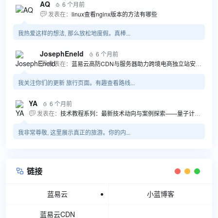
AQ
6 个月前

发表在：
linux查看nginx版本的方法有哪些

我热爱这样的想法, 那么放松地度假。真棒...
JosephEneld
6 个月前

发表在：
蓝易云高防CDN与服务器助力跨境电商独立站安全高效发展

我关注你们的更新 旅行页面。有趣查看路线...
YA
6 个月前

发表在：
技术教程系列：最新技术动向与案例探索——量子计算商业应用揭秘 该教程将深入探索最新技术动态，重点关注量子计算技术在商业领域的应用，结合具体案例阐述其背景、起因、经过和结果。同时，强调技术文档和运维文档的重要性，揭示它们在新技术发展和行业标准...

我非常尊敬, 这里展示真正的旅游。你的内...
链接

蓝易云
小蓝博客
蓝易云CDN