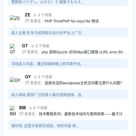
雰囲気バツグン。心から！で 誠実さもらえ...
ZE
3 个月前

发表在：
PHP ThinkPHP No input file 错误

成人主题 在专为成熟观众设计的平台上广泛...
GT
5 个月前

发表在：
php 调用Guzzle 访问https接口报错 cURL error 60: SSL certificate problem...

寻找成人内容，通过探索网络上的可靠平台。...
GY
5 个月前

发表在：
选择合适的wordpress主机空间要注意什么问题？

成人网站 提供广泛的成人娱乐视频选择。选...
BM
6 个月前

发表在：
技术教程系列：最新技术动向与案例探索——量子计算商业应用揭秘 该教程将深入探索最新技术动态，重点关注量子计算技术在商业领域的应用，结合具体案例阐述其背景、起因、经过和结果。同时，强调技术文档和运维文档的重要性，揭示它们在新技术发展和行业标准...

我珍视, 这里分享真实经验。你的内容 就...