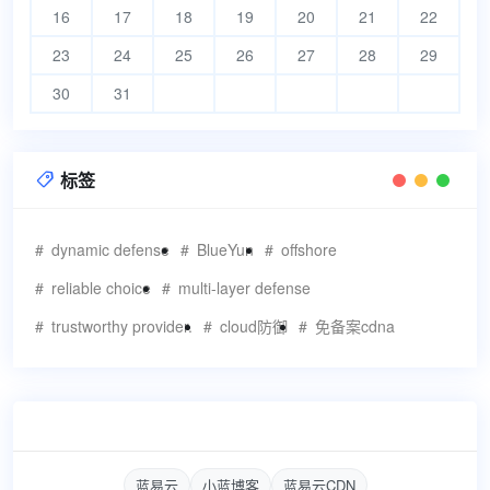
16
17
18
19
20
21
22
23
24
25
26
27
28
29
30
31
标签

dynamic defense
BlueYun
offshore
reliable choice
multi-layer defense
trustworthy provider.
cloud防御
免备案cdna
蓝易云
小蓝博客
蓝易云CDN