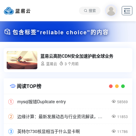

搜索

包含标签"reliable choice"的内容
蓝易云高防CDN安全加速护航全球业务

蓝易云

3 个月前
阅读TOP榜

mysql报错Duplicate entry

58569
边缘计算：最新发展动态与行业资讯解读，洞悉技术前沿引领未来。

11853
英特尔730核显相当于什么显卡啊

11786