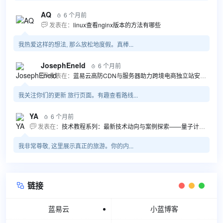
AQ
6 个月前

发表在：
linux查看nginx版本的方法有哪些

我热爱这样的想法, 那么放松地度假。真棒...
JosephEneld
6 个月前

发表在：
蓝易云高防CDN与服务器助力跨境电商独立站安全高效发展

我关注你们的更新 旅行页面。有趣查看路线...
YA
6 个月前

发表在：
技术教程系列：最新技术动向与案例探索——量子计算商业应用揭秘 该教程将深入探索最新技术动态，重点关注量子计算技术在商业领域的应用，结合具体案例阐述其背景、起因、经过和结果。同时，强调技术文档和运维文档的重要性，揭示它们在新技术发展和行业标准...

我非常尊敬, 这里展示真正的旅游。你的内...
链接

蓝易云
小蓝博客