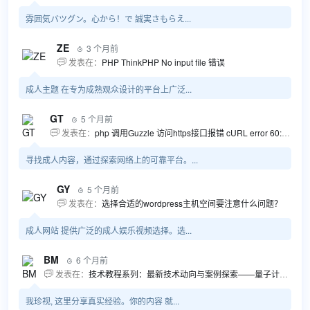
雰囲気バツグン。心から！で 誠実さもらえ...
ZE
3 个月前

发表在：
PHP ThinkPHP No input file 错误

成人主题 在专为成熟观众设计的平台上广泛...
GT
5 个月前

发表在：
php 调用Guzzle 访问https接口报错 cURL error 60: SSL certificate problem...

寻找成人内容，通过探索网络上的可靠平台。...
GY
5 个月前

发表在：
选择合适的wordpress主机空间要注意什么问题？

成人网站 提供广泛的成人娱乐视频选择。选...
BM
6 个月前

发表在：
技术教程系列：最新技术动向与案例探索——量子计算商业应用揭秘 该教程将深入探索最新技术动态，重点关注量子计算技术在商业领域的应用，结合具体案例阐述其背景、起因、经过和结果。同时，强调技术文档和运维文档的重要性，揭示它们在新技术发展和行业标准...

我珍视, 这里分享真实经验。你的内容 就...