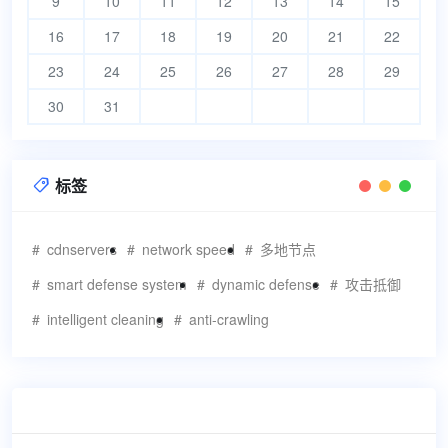
9
10
11
12
13
14
15
16
17
18
19
20
21
22
23
24
25
26
27
28
29
30
31
标签

cdnservers
network speed
多地节点
smart defense system
dynamic defense
攻击抵御
intelligent cleaning
anti-crawling