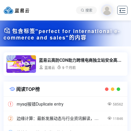

搜索

包含标签"perfect for international e-
commerce and sales"的内容
蓝易云高防CDN助力跨境电商独立站安全高效发展

蓝易云

9 个月前
阅读TOP榜

mysql报错Duplicate entry

58562
边缘计算：最新发展动态与行业资讯解读，洞悉技术前沿引领未来。

11846