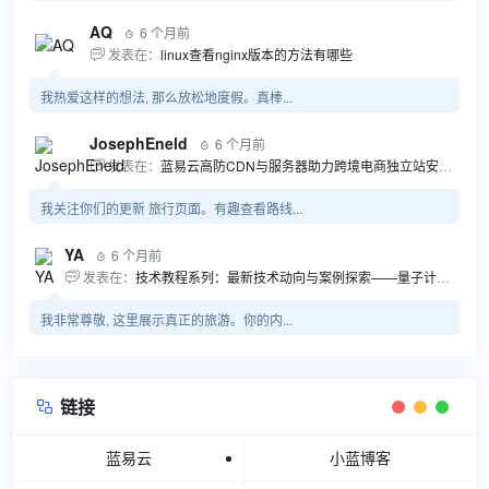
AQ
6 个月前

发表在：
linux查看nginx版本的方法有哪些

我热爱这样的想法, 那么放松地度假。真棒...
JosephEneld
6 个月前

发表在：
蓝易云高防CDN与服务器助力跨境电商独立站安全高效发展

我关注你们的更新 旅行页面。有趣查看路线...
YA
6 个月前

发表在：
技术教程系列：最新技术动向与案例探索——量子计算商业应用揭秘 该教程将深入探索最新技术动态，重点关注量子计算技术在商业领域的应用，结合具体案例阐述其背景、起因、经过和结果。同时，强调技术文档和运维文档的重要性，揭示它们在新技术发展和行业标准...

我非常尊敬, 这里展示真正的旅游。你的内...
链接

蓝易云
小蓝博客