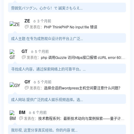
雰囲気バツグン。心から！で 誠実さもらえ...
ZE
3 个月前

发表在：
PHP ThinkPHP No input file 错误

成人主题 在专为成熟观众设计的平台上广泛...
GT
5 个月前

发表在：
php 调用Guzzle 访问https接口报错 cURL error 60: SSL certificate problem...

寻找成人内容，通过探索网络上的可靠平台。...
GY
5 个月前

发表在：
选择合适的wordpress主机空间要注意什么问题？

成人网站 提供广泛的成人娱乐视频选择。选...
BM
6 个月前

发表在：
技术教程系列：最新技术动向与案例探索——量子计算商业应用揭秘 该教程将深入探索最新技术动态，重点关注量子计算技术在商业领域的应用，结合具体案例阐述其背景、起因、经过和结果。同时，强调技术文档和运维文档的重要性，揭示它们在新技术发展和行业标准...

我珍视, 这里分享真实经验。你的内容 就...