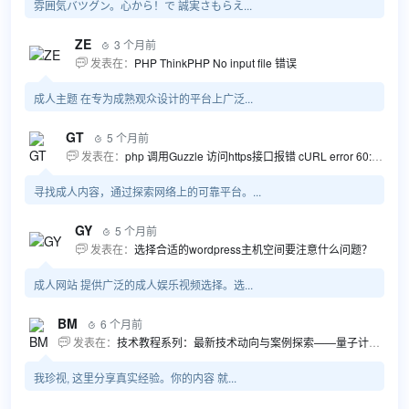
雰囲気バツグン。心から！で 誠実さもらえ...
ZE
3 个月前

发表在：
PHP ThinkPHP No input file 错误

成人主题 在专为成熟观众设计的平台上广泛...
GT
5 个月前

发表在：
php 调用Guzzle 访问https接口报错 cURL error 60: SSL certificate problem...

寻找成人内容，通过探索网络上的可靠平台。...
GY
5 个月前

发表在：
选择合适的wordpress主机空间要注意什么问题？

成人网站 提供广泛的成人娱乐视频选择。选...
BM
6 个月前

发表在：
技术教程系列：最新技术动向与案例探索——量子计算商业应用揭秘 该教程将深入探索最新技术动态，重点关注量子计算技术在商业领域的应用，结合具体案例阐述其背景、起因、经过和结果。同时，强调技术文档和运维文档的重要性，揭示它们在新技术发展和行业标准...

我珍视, 这里分享真实经验。你的内容 就...