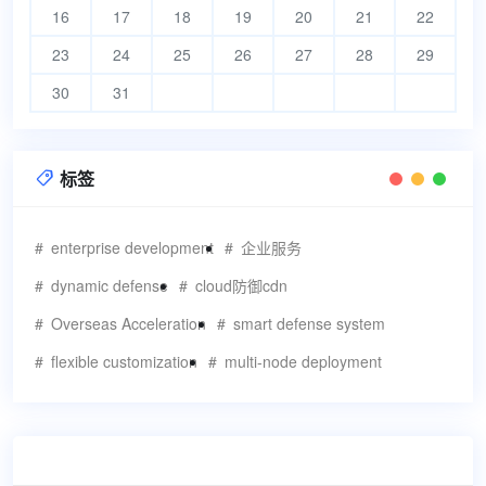
16
17
18
19
20
21
22
23
24
25
26
27
28
29
30
31
标签

enterprise development
企业服务
dynamic defense
cloud防御cdn
Overseas Acceleration
smart defense system
flexible customization
multi-node deployment