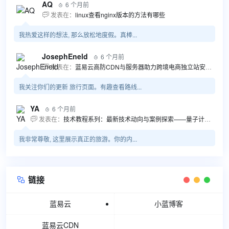
AQ
6 个月前

发表在：
linux查看nginx版本的方法有哪些

我热爱这样的想法, 那么放松地度假。真棒...
JosephEneld
6 个月前

发表在：
蓝易云高防CDN与服务器助力跨境电商独立站安全高效发展

我关注你们的更新 旅行页面。有趣查看路线...
YA
6 个月前

发表在：
技术教程系列：最新技术动向与案例探索——量子计算商业应用揭秘 该教程将深入探索最新技术动态，重点关注量子计算技术在商业领域的应用，结合具体案例阐述其背景、起因、经过和结果。同时，强调技术文档和运维文档的重要性，揭示它们在新技术发展和行业标准...

我非常尊敬, 这里展示真正的旅游。你的内...
链接

蓝易云
小蓝博客
蓝易云CDN