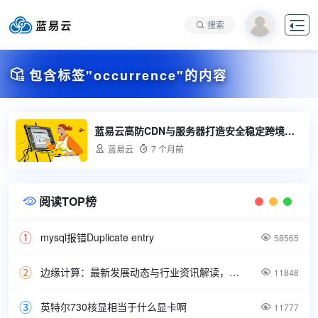

搜索

包含标签"occurrence"的内容
蓝易云高防CDN与服务器打造安全稳定跨境网络环境

蓝易云

7 个月前
阅读TOP榜

mysql报错Duplicate entry

58565
边缘计算：最新发展动态与行业资讯解读，洞悉技术前沿引领未来。

11848
英特尔730核显相当于什么显卡啊

11777