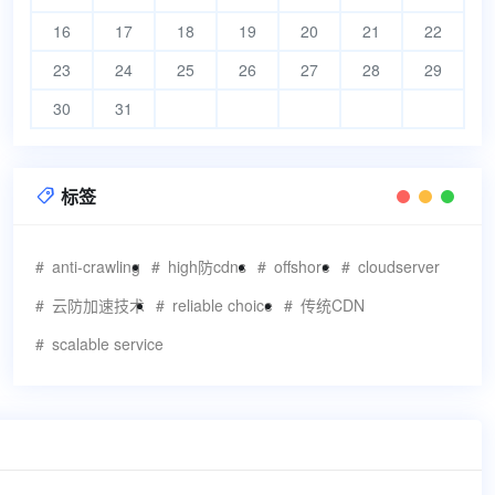
16
17
18
19
20
21
22
23
24
25
26
27
28
29
30
31
标签

anti-crawling
high防cdns
offshore
cloudserver
云防加速技术
reliable choice
传统CDN
scalable service