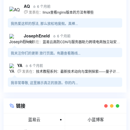
AQ
6 个月前

发表在：
linux查看nginx版本的方法有哪些

我热爱这样的想法, 那么放松地度假。真棒...
JosephEneld
6 个月前

发表在：
蓝易云高防CDN与服务器助力跨境电商独立站安全高效发展

我关注你们的更新 旅行页面。有趣查看路线...
YA
6 个月前

发表在：
技术教程系列：最新技术动向与案例探索——量子计算商业应用揭秘 该教程将深入探索最新技术动态，重点关注量子计算技术在商业领域的应用，结合具体案例阐述其背景、起因、经过和结果。同时，强调技术文档和运维文档的重要性，揭示它们在新技术发展和行业标准...

我非常尊敬, 这里展示真正的旅游。你的内...
链接

蓝易云
小蓝博客