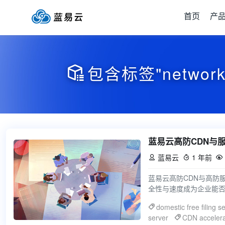
首页
产
包含标签"network s

蓝易云高防CDN与
蓝易云
1 年前



蓝易云高防CDN与高防
全性与速度成为企业能否
器的云服务商，凭借其
domestic free filing s
server
CDN accelera