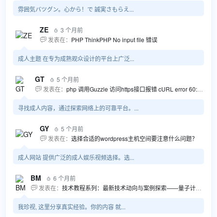
雰囲気バツグン。心から！で 誠実さもらえ...
ZE
3 个月前

发表在：
PHP ThinkPHP No input file 错误

成人主题 在专为成熟观众设计的平台上广泛...
GT
5 个月前

发表在：
php 调用Guzzle 访问https接口报错 cURL error 60: SSL certificate problem...

寻找成人内容，通过探索网络上的可靠平台。...
GY
5 个月前

发表在：
选择合适的wordpress主机空间要注意什么问题？

成人网站 提供广泛的成人娱乐视频选择。选...
BM
6 个月前

发表在：
技术教程系列：最新技术动向与案例探索——量子计算商业应用揭秘 该教程将深入探索最新技术动态，重点关注量子计算技术在商业领域的应用，结合具体案例阐述其背景、起因、经过和结果。同时，强调技术文档和运维文档的重要性，揭示它们在新技术发展和行业标准...

我珍视, 这里分享真实经验。你的内容 就...