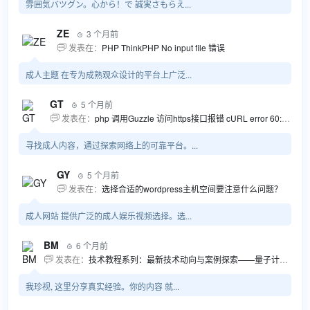
雰囲気バツグン。心から！で 誠実さもらえ...
ZE
3 个月前

发表在：
PHP ThinkPHP No input file 错误

成人主题 在专为成熟观众设计的平台上广泛...
GT
5 个月前

发表在：
php 调用Guzzle 访问https接口报错 cURL error 60: SSL certificate problem...

寻找成人内容，通过探索网络上的可靠平台。...
GY
5 个月前

发表在：
选择合适的wordpress主机空间要注意什么问题？

成人网站 提供广泛的成人娱乐视频选择。选...
BM
6 个月前

发表在：
技术教程系列：最新技术动向与案例探索——量子计算商业应用揭秘 该教程将深入探索最新技术动态，重点关注量子计算技术在商业领域的应用，结合具体案例阐述其背景、起因、经过和结果。同时，强调技术文档和运维文档的重要性，揭示它们在新技术发展和行业标准...

我珍视, 这里分享真实经验。你的内容 就...