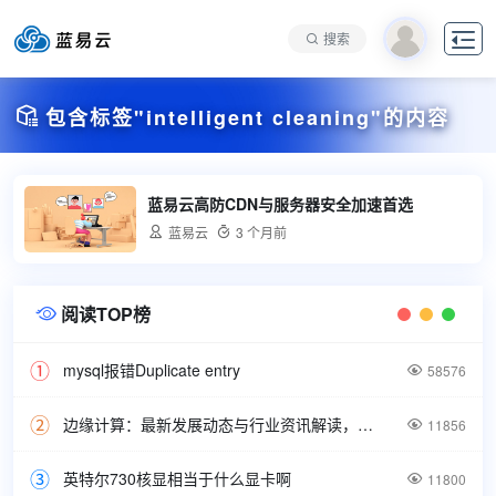

搜索

包含标签"intelligent cleaning"的内容
蓝易云高防CDN与服务器安全加速首选

蓝易云

3 个月前
阅读TOP榜

mysql报错Duplicate entry

58576
边缘计算：最新发展动态与行业资讯解读，洞悉技术前沿引领未来。

11856
英特尔730核显相当于什么显卡啊

11800