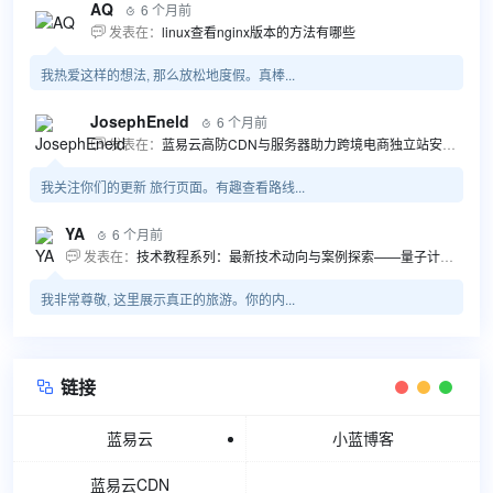
AQ
6 个月前

发表在：
linux查看nginx版本的方法有哪些

我热爱这样的想法, 那么放松地度假。真棒...
JosephEneld
6 个月前

发表在：
蓝易云高防CDN与服务器助力跨境电商独立站安全高效发展

我关注你们的更新 旅行页面。有趣查看路线...
YA
6 个月前

发表在：
技术教程系列：最新技术动向与案例探索——量子计算商业应用揭秘 该教程将深入探索最新技术动态，重点关注量子计算技术在商业领域的应用，结合具体案例阐述其背景、起因、经过和结果。同时，强调技术文档和运维文档的重要性，揭示它们在新技术发展和行业标准...

我非常尊敬, 这里展示真正的旅游。你的内...
链接

蓝易云
小蓝博客
蓝易云CDN