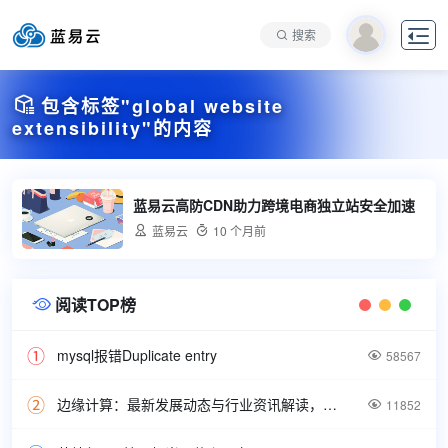

搜索

包含标签"global website
extensibility"的内容
蓝易云高防CDN助力跨境电商独立站安全加速

蓝易云

10 个月前
阅读TOP榜

mysql报错Duplicate entry

58567
边缘计算：最新发展动态与行业资讯解读，洞悉技术前沿引领未来。

11852