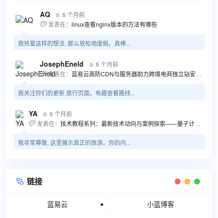
AQ
6 个月前

发表在：
linux查看nginx版本的方法有哪些

我热爱这样的想法, 那么放松地度假。真棒...
JosephEneld
6 个月前

发表在：
蓝易云高防CDN与服务器助力跨境电商独立站安全高效发展

我关注你们的更新 旅行页面。有趣查看路线...
YA
6 个月前

发表在：
技术教程系列：最新技术动向与案例探索——量子计算商业应用揭秘 该教程将深入探索最新技术动态，重点关注量子计算技术在商业领域的应用，结合具体案例阐述其背景、起因、经过和结果。同时，强调技术文档和运维文档的重要性，揭示它们在新技术发展和行业标准...

我非常尊敬, 这里展示真正的旅游。你的内...
链接

蓝易云
小蓝博客