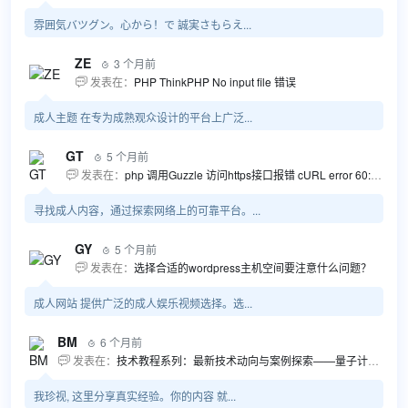
雰囲気バツグン。心から！で 誠実さもらえ...
ZE
3 个月前

发表在：
PHP ThinkPHP No input file 错误

成人主题 在专为成熟观众设计的平台上广泛...
GT
5 个月前

发表在：
php 调用Guzzle 访问https接口报错 cURL error 60: SSL certificate problem...

寻找成人内容，通过探索网络上的可靠平台。...
GY
5 个月前

发表在：
选择合适的wordpress主机空间要注意什么问题？

成人网站 提供广泛的成人娱乐视频选择。选...
BM
6 个月前

发表在：
技术教程系列：最新技术动向与案例探索——量子计算商业应用揭秘 该教程将深入探索最新技术动态，重点关注量子计算技术在商业领域的应用，结合具体案例阐述其背景、起因、经过和结果。同时，强调技术文档和运维文档的重要性，揭示它们在新技术发展和行业标准...

我珍视, 这里分享真实经验。你的内容 就...