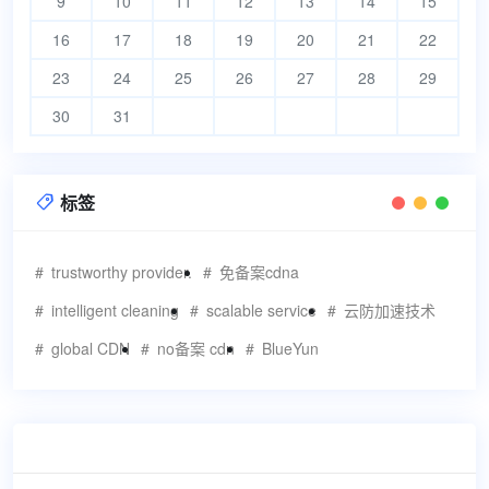
9
10
11
12
13
14
15
16
17
18
19
20
21
22
23
24
25
26
27
28
29
30
31
标签

trustworthy provider.
免备案cdna
intelligent cleaning
scalable service
云防加速技术
global CDN
no备案 cdn
BlueYun