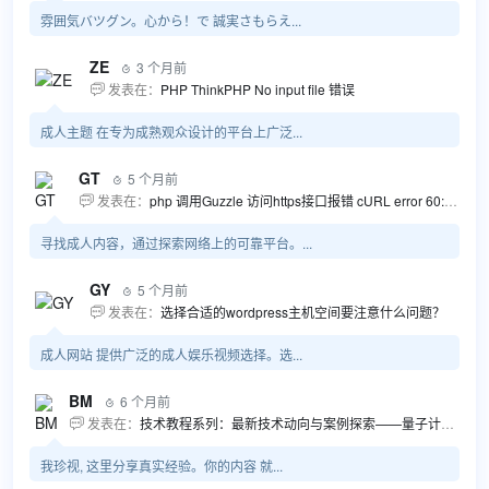
雰囲気バツグン。心から！で 誠実さもらえ...
ZE
3 个月前

发表在：
PHP ThinkPHP No input file 错误

成人主题 在专为成熟观众设计的平台上广泛...
GT
5 个月前

发表在：
php 调用Guzzle 访问https接口报错 cURL error 60: SSL certificate problem...

寻找成人内容，通过探索网络上的可靠平台。...
GY
5 个月前

发表在：
选择合适的wordpress主机空间要注意什么问题？

成人网站 提供广泛的成人娱乐视频选择。选...
BM
6 个月前

发表在：
技术教程系列：最新技术动向与案例探索——量子计算商业应用揭秘 该教程将深入探索最新技术动态，重点关注量子计算技术在商业领域的应用，结合具体案例阐述其背景、起因、经过和结果。同时，强调技术文档和运维文档的重要性，揭示它们在新技术发展和行业标准...

我珍视, 这里分享真实经验。你的内容 就...