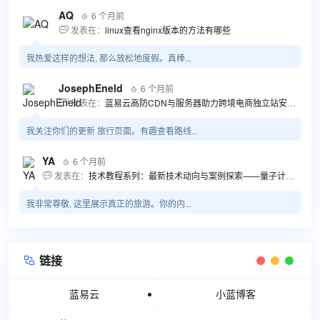
AQ
6 个月前

发表在：
linux查看nginx版本的方法有哪些

我热爱这样的想法, 那么放松地度假。真棒...
JosephEneld
6 个月前

发表在：
蓝易云高防CDN与服务器助力跨境电商独立站安全高效发展

我关注你们的更新 旅行页面。有趣查看路线...
YA
6 个月前

发表在：
技术教程系列：最新技术动向与案例探索——量子计算商业应用揭秘 该教程将深入探索最新技术动态，重点关注量子计算技术在商业领域的应用，结合具体案例阐述其背景、起因、经过和结果。同时，强调技术文档和运维文档的重要性，揭示它们在新技术发展和行业标准...

我非常尊敬, 这里展示真正的旅游。你的内...
链接

蓝易云
小蓝博客