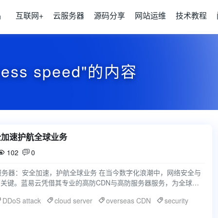
品
互联网+
云服务器
源码分享
网站运维
技术教程
cess speed"的内容
全加速护航全球业务
102
0


服务器：安全加速，护航全球业务 在当今数字化浪潮中，网络安全与
关键。蓝易云凭借其专业的高防CDN与高防服务器服务，为全球用
络保障，成为众
DDoS attack
cloud server
overseas CDN
security