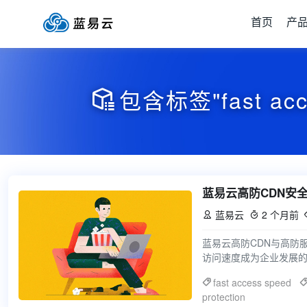
首页
产
包含标签"fast ac

蓝易云高防CDN安
蓝易云
2 个月前


蓝易云高防CDN与高防
访问速度成为企业发展的
户提供稳定、高效的网
fast access speed
protection