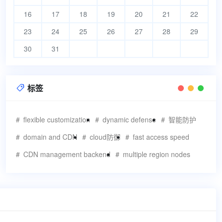
16
17
18
19
20
21
22
23
24
25
26
27
28
29
30
31
标签

flexible customization
dynamic defense
智能防护
domain and CDN
cloud防御
fast access speed
CDN management backend
multiple region nodes