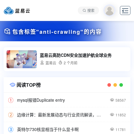

搜索

包含标签"anti-crawling"的内容
蓝易云高防CDN安全加速护航全球业务

蓝易云

2 个月前
阅读TOP榜

mysql报错Duplicate entry

58567
边缘计算：最新发展动态与行业资讯解读，洞悉技术前沿引领未来。

11852
英特尔730核显相当于什么显卡啊

11781