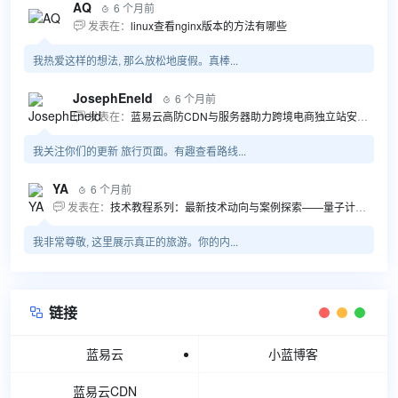
AQ
6 个月前

发表在：
linux查看nginx版本的方法有哪些

我热爱这样的想法, 那么放松地度假。真棒...
JosephEneld
6 个月前

发表在：
蓝易云高防CDN与服务器助力跨境电商独立站安全高效发展

我关注你们的更新 旅行页面。有趣查看路线...
YA
6 个月前

发表在：
技术教程系列：最新技术动向与案例探索——量子计算商业应用揭秘 该教程将深入探索最新技术动态，重点关注量子计算技术在商业领域的应用，结合具体案例阐述其背景、起因、经过和结果。同时，强调技术文档和运维文档的重要性，揭示它们在新技术发展和行业标准...

我非常尊敬, 这里展示真正的旅游。你的内...
链接

蓝易云
小蓝博客
蓝易云CDN