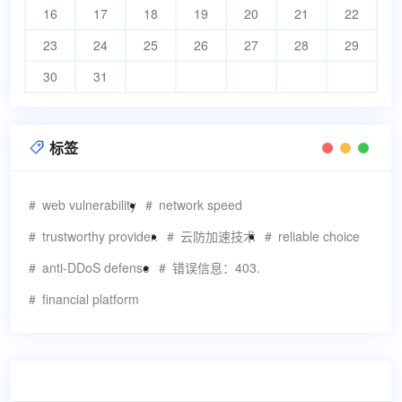
16
17
18
19
20
21
22
23
24
25
26
27
28
29
30
31
标签

web vulnerability
network speed
trustworthy provider.
云防加速技术
reliable choice
anti-DDoS defense
错误信息：403.
financial platform