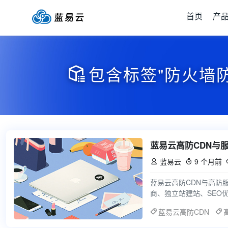
首页
产
包含标签"防火墙

蓝易云高防CDN与
蓝易云
9 个月前


蓝易云高防CDN与高防
商、独立站建站、SEO
全的服务器环境则是支
蓝易云高防CDN