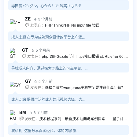
雰囲気バツグン。心から！で 誠実さもらえ...
ZE
3 个月前

发表在：
PHP ThinkPHP No input file 错误

成人主题 在专为成熟观众设计的平台上广泛...
GT
5 个月前

发表在：
php 调用Guzzle 访问https接口报错 cURL error 60: SSL certificate problem...

寻找成人内容，通过探索网络上的可靠平台。...
GY
5 个月前

发表在：
选择合适的wordpress主机空间要注意什么问题？

成人网站 提供广泛的成人娱乐视频选择。选...
BM
6 个月前

发表在：
技术教程系列：最新技术动向与案例探索——量子计算商业应用揭秘 该教程将深入探索最新技术动态，重点关注量子计算技术在商业领域的应用，结合具体案例阐述其背景、起因、经过和结果。同时，强调技术文档和运维文档的重要性，揭示它们在新技术发展和行业标准...

我珍视, 这里分享真实经验。你的内容 就...