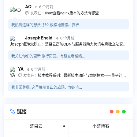
AQ
6 个月前

发表在：
linux查看nginx版本的方法有哪些

我热爱这样的想法, 那么放松地度假。真棒...
JosephEneld
6 个月前

发表在：
蓝易云高防CDN与服务器助力跨境电商独立站安全高效发展

我关注你们的更新 旅行页面。有趣查看路线...
YA
6 个月前

发表在：
技术教程系列：最新技术动向与案例探索——量子计算商业应用揭秘 该教程将深入探索最新技术动态，重点关注量子计算技术在商业领域的应用，结合具体案例阐述其背景、起因、经过和结果。同时，强调技术文档和运维文档的重要性，揭示它们在新技术发展和行业标准...

我非常尊敬, 这里展示真正的旅游。你的内...
链接

蓝易云
小蓝博客