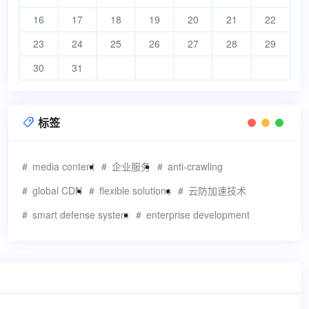
16
17
18
19
20
21
22
23
24
25
26
27
28
29
30
31
标签

media content
企业服务
anti-crawling
global CDN
flexible solutions
云防加速技术
smart defense system
enterprise development