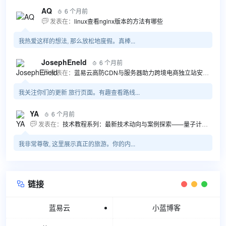
AQ
6 个月前

发表在：
linux查看nginx版本的方法有哪些

我热爱这样的想法, 那么放松地度假。真棒...
JosephEneld
6 个月前

发表在：
蓝易云高防CDN与服务器助力跨境电商独立站安全高效发展

我关注你们的更新 旅行页面。有趣查看路线...
YA
6 个月前

发表在：
技术教程系列：最新技术动向与案例探索——量子计算商业应用揭秘 该教程将深入探索最新技术动态，重点关注量子计算技术在商业领域的应用，结合具体案例阐述其背景、起因、经过和结果。同时，强调技术文档和运维文档的重要性，揭示它们在新技术发展和行业标准...

我非常尊敬, 这里展示真正的旅游。你的内...
链接

蓝易云
小蓝博客