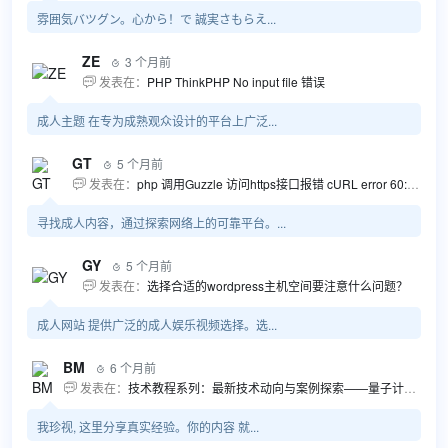
雰囲気バツグン。心から！で 誠実さもらえ...
ZE
3 个月前

发表在：
PHP ThinkPHP No input file 错误

成人主题 在专为成熟观众设计的平台上广泛...
GT
5 个月前

发表在：
php 调用Guzzle 访问https接口报错 cURL error 60: SSL certificate problem...

寻找成人内容，通过探索网络上的可靠平台。...
GY
5 个月前

发表在：
选择合适的wordpress主机空间要注意什么问题？

成人网站 提供广泛的成人娱乐视频选择。选...
BM
6 个月前

发表在：
技术教程系列：最新技术动向与案例探索——量子计算商业应用揭秘 该教程将深入探索最新技术动态，重点关注量子计算技术在商业领域的应用，结合具体案例阐述其背景、起因、经过和结果。同时，强调技术文档和运维文档的重要性，揭示它们在新技术发展和行业标准...

我珍视, 这里分享真实经验。你的内容 就...