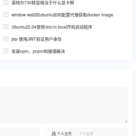
英特尔730核显相当于什么显卡啊

window wsl2的ubuntu如何配置代理获取docker image

Ubuntu22.04使用/etc/rc.local开机启动程序

jitsi 使用JWT验证用户身份

安装npm、pnpm和报错解决

个人主页
