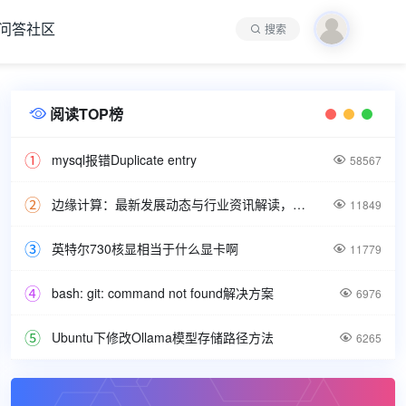
问答社区
搜索
阅读TOP榜

mysql报错Duplicate entry

58567
边缘计算：最新发展动态与行业资讯解读，洞悉技术前沿引领未来。

11849
英特尔730核显相当于什么显卡啊

11779
bash: git: command not found解决方案

6976
Ubuntu下修改Ollama模型存储路径方法

6265