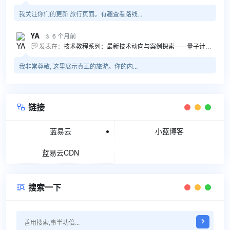
我关注你们的更新 旅行页面。有趣查看路线...
YA
6 个月前

发表在：
技术教程系列：最新技术动向与案例探索——量子计算商业应用揭秘 该教程将深入探索最新技术动态，重点关注量子计算技术在商业领域的应用，结合具体案例阐述其背景、起因、经过和结果。同时，强调技术文档和运维文档的重要性，揭示它们在新技术发展和行业标准...

我非常尊敬, 这里展示真正的旅游。你的内...
链接

蓝易云
小蓝博客
蓝易云CDN
搜索一下
