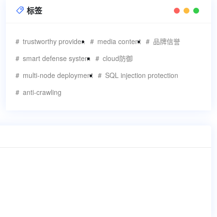
标签

trustworthy provider.
media content
品牌信誉
smart defense system
cloud防御
multi-node deployment
SQL injection protection
anti-crawling