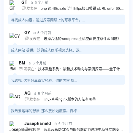
GT
5 个月前

发表在：
php 调用Guzzle 访问https接口报错 cURL error 60: SSL certificate problem...

寻找成人内容，通过探索网络上的可靠平台。...
GY
5 个月前

发表在：
选择合适的wordpress主机空间要注意什么问题？

成人网站 提供广泛的成人娱乐视频选择。选...
BM
6 个月前

发表在：
技术教程系列：最新技术动向与案例探索——量子计算商业应用揭秘 该教程将深入探索最新技术动态，重点关注量子计算技术在商业领域的应用，结合具体案例阐述其背景、起因、经过和结果。同时，强调技术文档和运维文档的重要性，揭示它们在新技术发展和行业标准...

我珍视, 这里分享真实经验。你的内容 就...
AQ
6 个月前

发表在：
linux查看nginx版本的方法有哪些

我热爱这样的想法, 那么放松地度假。真棒...
JosephEneld
6 个月前

发表在：
蓝易云高防CDN与服务器助力跨境电商独立站安全高效发展
