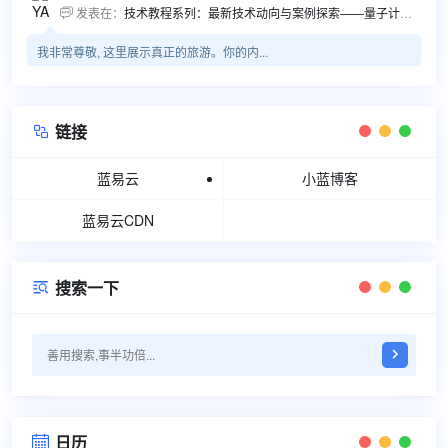
发表在：
技术教程系列：最新技术动向与案例探索——量子计算商业应用揭秘 该教程将深入探索最新技术动态，重点关注量子计算技术在商业领域的应用，结合具体案例阐述其背景、起因、经过和结果。同时，强调技术文档和运维文档的重要性，揭示它们在新技术发展和行业标准...

我非常尊敬, 这里展示真正的旅游。你的内...
链接

蓝易云
小蓝博客
蓝易云CDN
搜索一下

日历
