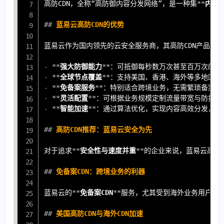
高防CDN，全称“高防御内容分发网络”，是一种集
**
内容
##
 蓝易云高防CDN的优势
蓝易云作为国内领先的云安全服务商，其高防CDN产品具备
-
**
强大防御能力
**
-
**
全球节点覆盖
**
-
**
免备案服务
**
-
**
灵活配置
**
-
**
智能加速
**
：通过算法优化，实现内容高效分发，降
##
 高防CDN推荐：蓝易云安全为先
对于追求
**
安全性与速度并重
**
的企业来说，蓝易云高防
##
 免备案CDN：跨境业务的利器
蓝易云的
**
免备案CDN
**
服务，尤其受到海外业务用户的欢
##
 美国高防CDN与海外CDN加速