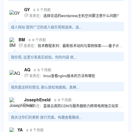
GY
5 个月前

发表在：
选择合适的wordpress主机空间要注意什么问题？

成人网站 提供广泛的成人娱乐视频选择。选...
BM
6 个月前

发表在：
技术教程系列：最新技术动向与案例探索——量子计算商业应用揭秘 该教程将深入探索最新技术动态，重点关注量子计算技术在商业领域的应用，结合具体案例阐述其背景、起因、经过和结果。同时，强调技术文档和运维文档的重要性，揭示它们在新技术发展和行业标准...

我珍视, 这里分享真实经验。你的内容 就...
AQ
6 个月前

发表在：
linux查看nginx版本的方法有哪些

我热爱这样的想法, 那么放松地度假。真棒...
JosephEneld
6 个月前

发表在：
蓝易云高防CDN与服务器助力跨境电商独立站安全高效发展

我关注你们的更新 旅行页面。有趣查看路线...
YA
6 个月前
