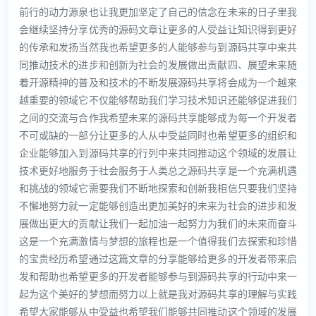
前行的动力源泉也让我更加坚定了自己的信念在未来的日子里我
会继续坚持分享优秀的源码文章让更多的人受益让知识得到更好
的传承和发扬当然我也希望更多的人能够参与到源码共享中来共
同推动技术的进步和创新为社会的发展做出贡献四、展望未来随
着开源精神的普及和技术的不断发展源码共享将会成为一个越来
越重要的领域它不仅能够帮助我们学习技术知识还能够促进我们
之间的交流与合作我希望未来的源码共享能够成为每一个开发者
不可或缺的一部分让更多的人从中受益同时也希望更多的组织和
企业能够加入到源码共享的行列中来共同推动这个领域的发展让
技术更好地服务于社会服务于人类总之源码共享是一个充满机遇
和挑战的领域它需要我们不断地探索和创新我相信只要我们坚持
不懈地努力就一定能够创造出更加美好的未来为社会的进步和发
展做出更大的贡献让我们一起加油一起努力为我们的未来而奋斗
这是一个充满激情与梦想的旅程也是一个值得我们去探索和珍惜
的宝贵经历希望通过这篇文章的分享能够给更多的开发者带来启
发和帮助也希望更多的开发者能够参与到源码共享的行动中来一
起为这个美好的梦想而努力以上就是我对源码共享的理解与实践
希望大家能够从中受益也希望我们能够共同推动这个领域的发展