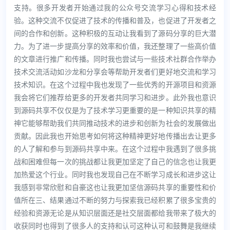
支持。很多开发者开始通过我的公众号交流学习心得和技术经
验。这种交流不仅促进了技术的传播和普及，也促进了开发者之
间的合作和创新。这种积极的互动让我看到了源码分享的巨大潜
力。为了进一步提高分享的效率和价值，我还整理了一些高价值
的文章进行推广和传播。同时我也尝试与一些技术社群合作举办
技术交流活动如沙龙和分享会等帮助开发者们更好地交流和学习
技术知识。在这个过程中我也发现了一些优秀的开源项目和资源
我会将它们推荐给更多的开发者共同学习和进步。此外我也意识
到源码共享不仅仅是为了技术学习更重要的是一种知识共享的精
神它能够帮助我们共同推动技术的进步和创新为社会的发展做出
贡献。因此我也开始思考如何将这种精神更好地传播出去让更多
的人了解和参与到源码共享中来。在这个过程中我遇到了很多挑
战和困难但每一次的挑战都让我更加坚定了自己的信念也让我更
加热爱这个行业。同时我也发现自己在不断学习成长和进步这让
我感到非常欣慰和自豪这也让我更加坚信源码共享的重要性和价
值所在三、结果通过不断的努力与探索我已经积累了很多宝贵的
经验和资源无论是从知识层面还是社交层面都给我带来了极大的
收获同时也得到了很多人的支持和认可这种认可和鼓舞是我继续