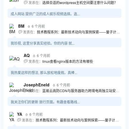
发表在：
选择合适的wordpress主机空间要注意什么问题？

成人网站 提供广泛的成人娱乐视频选择。选...
BM
6 个月前

发表在：
技术教程系列：最新技术动向与案例探索——量子计算商业应用揭秘 该教程将深入探索最新技术动态，重点关注量子计算技术在商业领域的应用，结合具体案例阐述其背景、起因、经过和结果。同时，强调技术文档和运维文档的重要性，揭示它们在新技术发展和行业标准...

我珍视, 这里分享真实经验。你的内容 就...
AQ
6 个月前

发表在：
linux查看nginx版本的方法有哪些

我热爱这样的想法, 那么放松地度假。真棒...
JosephEneld
6 个月前

发表在：
蓝易云高防CDN与服务器助力跨境电商独立站安全高效发展

我关注你们的更新 旅行页面。有趣查看路线...
YA
6 个月前

发表在：
技术教程系列：最新技术动向与案例探索——量子计算商业应用揭秘 该教程将深入探索最新技术动态，重点关注量子计算技术在商业领域的应用，结合具体案例阐述其背景、起因、经过和结果。同时，强调技术文档和运维文档的重要性，揭示它们在新技术发展和行业标准...
