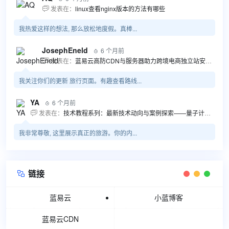
发表在：
linux查看nginx版本的方法有哪些

我热爱这样的想法, 那么放松地度假。真棒...
JosephEneld
6 个月前

发表在：
蓝易云高防CDN与服务器助力跨境电商独立站安全高效发展

我关注你们的更新 旅行页面。有趣查看路线...
YA
6 个月前

发表在：
技术教程系列：最新技术动向与案例探索——量子计算商业应用揭秘 该教程将深入探索最新技术动态，重点关注量子计算技术在商业领域的应用，结合具体案例阐述其背景、起因、经过和结果。同时，强调技术文档和运维文档的重要性，揭示它们在新技术发展和行业标准...

我非常尊敬, 这里展示真正的旅游。你的内...
链接

蓝易云
小蓝博客
蓝易云CDN