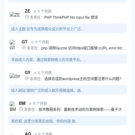
ZE
3 个月前

发表在：
PHP ThinkPHP No input file 错误

成人主题 在专为成熟观众设计的平台上广泛...
GT
5 个月前

发表在：
php 调用Guzzle 访问https接口报错 cURL error 60: SSL certificate problem...

寻找成人内容，通过探索网络上的可靠平台。...
GY
5 个月前

发表在：
选择合适的wordpress主机空间要注意什么问题？

成人网站 提供广泛的成人娱乐视频选择。选...
BM
6 个月前

发表在：
技术教程系列：最新技术动向与案例探索——量子计算商业应用揭秘 该教程将深入探索最新技术动态，重点关注量子计算技术在商业领域的应用，结合具体案例阐述其背景、起因、经过和结果。同时，强调技术文档和运维文档的重要性，揭示它们在新技术发展和行业标准...

我珍视, 这里分享真实经验。你的内容 就...
AQ
6 个月前
