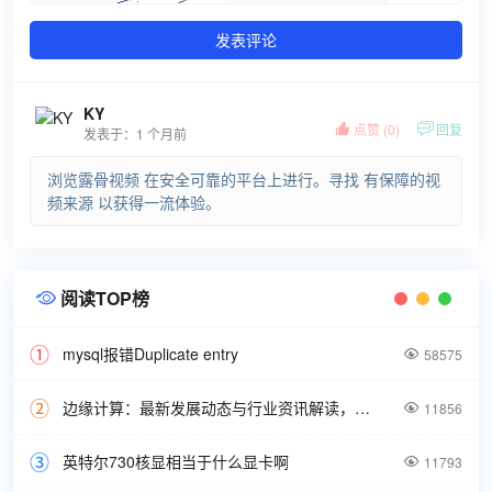
发表评论
KY

点赞 (
0
)

回复
发表于：1 个月前
浏览露骨视频 在安全可靠的平台上进行。寻找 有保障的视
频来源 以获得一流体验。
阅读TOP榜

mysql报错Duplicate entry

58575
边缘计算：最新发展动态与行业资讯解读，洞悉技术前沿引领未来。

11856
英特尔730核显相当于什么显卡啊

11793