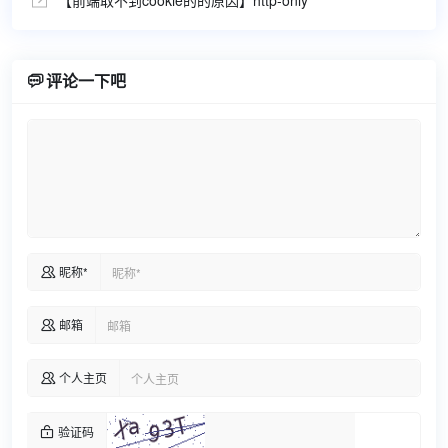
【前端取不到cookie的的原因】http-only


评论一下吧
昵称*

邮箱

个人主页

验证码
